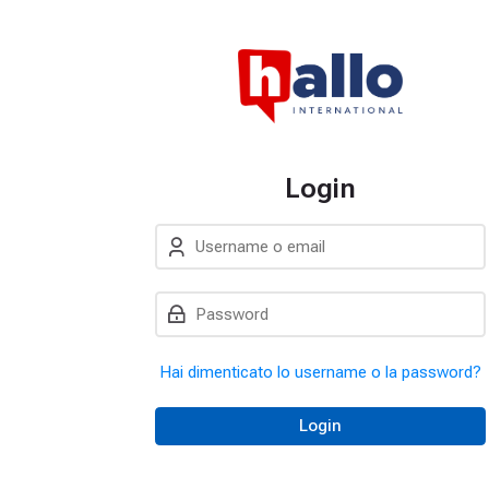
Login
Username o email
Vai a creazione accoun
Password
Hai dimenticato lo username o la password?
Login